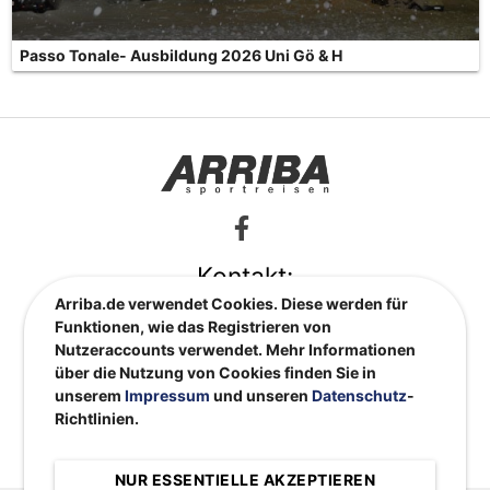
Passo Tonale- Ausbildung 2026 Uni Gö & H
Kontakt:
Arriba.de verwendet Cookies. Diese werden für
info@arriba.de
Funktionen, wie das Registrieren von
0551 48 66 82
Nutzeraccounts verwendet. Mehr Informationen
ARRIBA Sportreisen GmbH
über die Nutzung von Cookies finden Sie in
Nikolausberger Weg 61
unserem
Impressum
und unseren
Datenschutz
-
37073 Göttingen
Richtlinien.
Impressum
|
Datenschutzerklärung
|
AGBs
|
Kontakt
NUR ESSENTIELLE AKZEPTIEREN