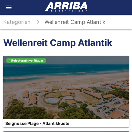
menu
Kategorien
Wellenreit Camp Atlantik
Wellenreit Camp Atlantik
1 Reisetermin verfügbar
Seignosse Plage - Atlantikküste