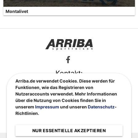
Montalivet
Kontakt:
Arriba.de verwendet Cookies. Diese werden für
info@arriba.de
Funktionen, wie das Registrieren von
0551 48 66 82
Nutzeraccounts verwendet. Mehr Informationen
ARRIBA Sportreisen GmbH
über die Nutzung von Cookies finden Sie in
Nikolausberger Weg 61
unserem
Impressum
und unseren
Datenschutz
-
37073 Göttingen
Richtlinien.
Impressum
|
Datenschutzerklärung
|
AGBs
|
Kontakt
NUR ESSENTIELLE AKZEPTIEREN