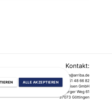
Kontakt:
info@arriba.de
0551 48 66 82
TIEREN
ALLE AKZEPTIEREN
ARRIBA Sportreisen GmbH
Nikolausberger Weg 61
37073 Göttingen
|
AGBs
|
Kontakt