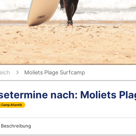
eich
Moliets Plage Surfcamp
setermine nach: Moliets Pl
t Camp Atlantik
Beschreibung