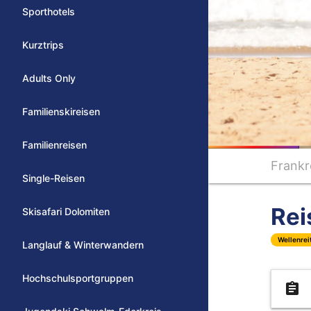
Sporthotels
Kurztrips
Adults Only
Familienskireisen
Familienreisen
Frankr
Single-Reisen
Rei
Skisafari Dolomiten
Wellenrei
Langlauf & Winterwandern
Hochschulsportgruppen
assignment