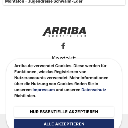
Montafon - Jugendreise Schwalm-Eder
Kontakt:
Arriba.de verwendet Cookies. Diese werden für
info@arriba.de
Funktionen, wie das Registrieren von
0551 48 66 82
Nutzeraccounts verwendet. Mehr Informationen
ARRIBA Sportreisen GmbH
über die Nutzung von Cookies finden Sie in
Nikolausberger Weg 61
unserem
Impressum
und unseren
Datenschutz
-
37073 Göttingen
Richtlinien.
Impressum
|
Datenschutzerklärung
|
AGBs
|
Kontakt
NUR ESSENTIELLE AKZEPTIEREN
ALLE AKZEPTIEREN