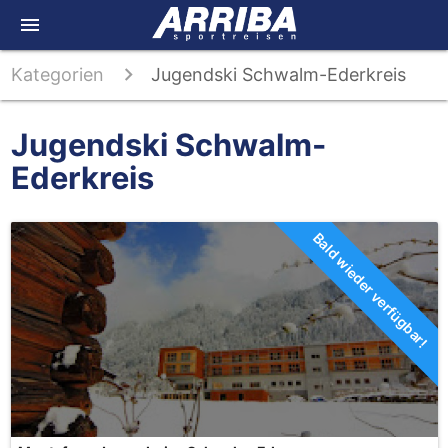
menu
Kategorien
Jugendski Schwalm-Ederkreis
Jugendski Schwalm-
Ederkreis
Bald wieder verfügbar!