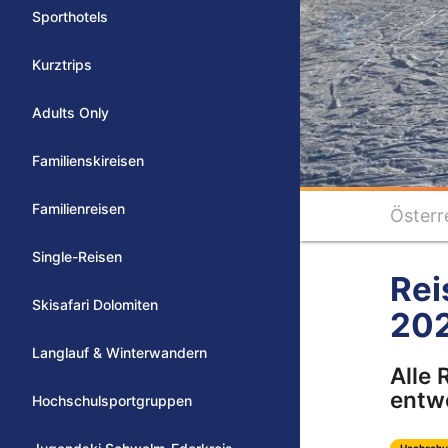
Sporthotels
Kurztrips
Adults Only
Familienskireisen
Familienreisen
Österr
Single-Reisen
Rei
Skisafari Dolomiten
20
Langlauf & Winterwandern
Alle 
entwe
Hochschulsportgruppen
Hochschu