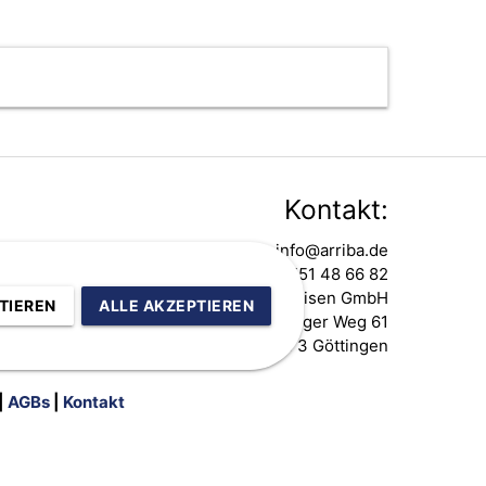
Kontakt:
info@arriba.de
0551 48 66 82
ARRIBA Sportreisen GmbH
TIEREN
ALLE AKZEPTIEREN
Nikolausberger Weg 61
37073 Göttingen
|
AGBs
|
Kontakt