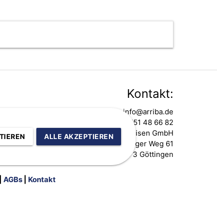
Kontakt:
info@arriba.de
0551 48 66 82
ARRIBA Sportreisen GmbH
TIEREN
ALLE AKZEPTIEREN
Nikolausberger Weg 61
37073 Göttingen
|
AGBs
|
Kontakt