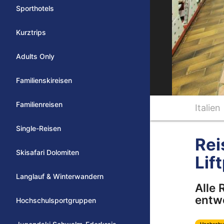
Sporthotels
Kurztrips
Adults Only
Familienskireisen
Familienreisen
Italien
Single-Reisen
Rei
Skisafari Dolomiten
Lif
Langlauf & Winterwandern
Alle 
entwe
Hochschulsportgruppen
Hochschu