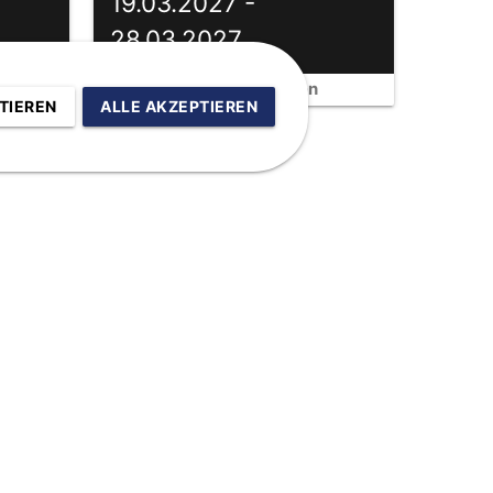
19.03.2027 -
28.03.2027
Sportclub Davos - Familien
TIEREN
ALLE AKZEPTIEREN
Kontakt:
info@arriba.de
0551 48 66 82
ARRIBA Sportreisen GmbH