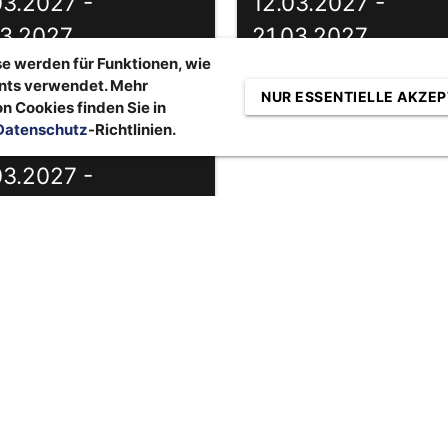
03.2027 -
12.03.2027 -
03.2027
21.03.2027
e werden für Funktionen, wie
lub Davos - Single-Reise
Sportclub Davos
nts verwendet. Mehr
NUR ESSENTIELLE AKZEP
n Cookies finden Sie in
Datenschutz
-Richtlinien.
019,00 €
03.2027 -
04.2027
lub Davos - Familien