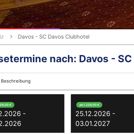
iz
Davos - SC Davos Clubhotel
setermine nach: Davos - SC
Beschreibung
039,00 €
ab 1.239,00 €
2.2026 -
25.12.2026 -
12.2026
03.01.2027