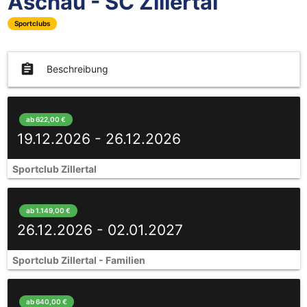
Aschau - SC Zillertal
Sportclubs
assignment
Beschreibung
ab 622,00 €
19.12.2026 - 26.12.2026
Sportclub Zillertal
ab 1.149,00 €
26.12.2026 - 02.01.2027
Sportclub Zillertal - Familien
ab 640,00 €