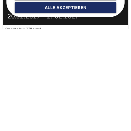
ALLE AKZEPTIEREN
ab 672,00 €
20.02.2027 - 27.02.2027
Sportclub Zillertal
ab 662,00 €
27.02.2027 - 06.03.2027
Sportclub Zillertal
ab 647,00 €
06.03.2027 - 13.03.2027
Sportclub Zillertal
ab 617,00 €