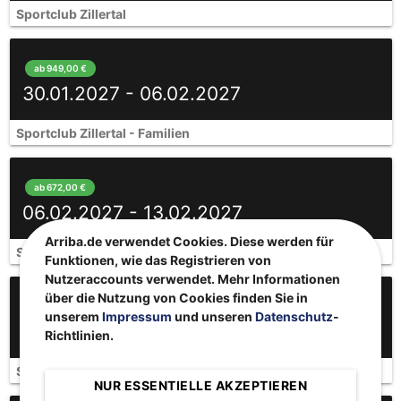
Sportclub Zillertal
ab 949,00 €
30.01.2027 - 06.02.2027
Sportclub Zillertal - Familien
ab 672,00 €
06.02.2027 - 13.02.2027
Arriba.de verwendet Cookies. Diese werden für
Sportclub Zillertal
Funktionen, wie das Registrieren von
Nutzeraccounts verwendet. Mehr Informationen
über die Nutzung von Cookies finden Sie in
ab 672,00 €
unserem
Impressum
und unseren
Datenschutz
-
13.02.2027 - 20.02.2027
Richtlinien.
Sportclub Zillertal
NUR ESSENTIELLE AKZEPTIEREN