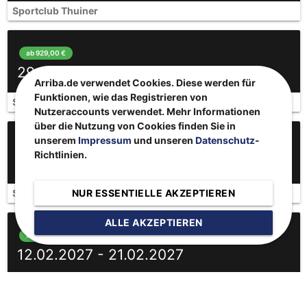
Sportclub Thuiner
ab 929,00 €
29.01.2027 - 07.02.2027
Arriba.de verwendet Cookies. Diese werden für
Funktionen, wie das Registrieren von
Sportclub Thuiner - Singles 25-49 Jahre
Nutzeraccounts verwendet. Mehr Informationen
über die Nutzung von Cookies finden Sie in
unserem
Impressum
und unseren
Datenschutz
-
ab 1.009,00 €
Richtlinien.
05.02.2027 - 14.02.2027
Sportclub Thuiner - Singles 25-49 Jahre
NUR ESSENTIELLE AKZEPTIEREN
ALLE AKZEPTIEREN
ab 1.009,00 €
12.02.2027 - 21.02.2027
Sportclub Thuiner