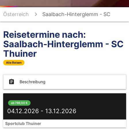
Österreich
Saalbach-Hinterglemm - SC
Thuiner
Reisetermine nach:
Saalbach-Hinterglemm - SC
Thuiner
Alle Reisen
assignment
Beschreibung
ab 769,00 €
04.12.2026 - 13.12.2026
Sportclub Thuiner