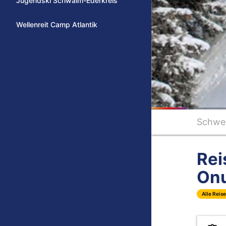
Jugendski Schwalm-Ederkreis
Wellenreit Camp Atlantik
Schwe
Rei
Onu
Alle Reis