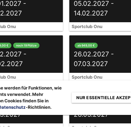
01.2027 -
05.02.2027 -
02.2027
14.02.2027
lub Onu
Sportclub Onu
9,00 €
noch 19 Plätze
ab 949,00 €
02.2027 -
26.02.2027 -
02.2027
07.03.2027
lub Onu
Sportclub Onu
e werden für Funktionen, wie
nts verwendet. Mehr
9,00 €
ab 979,00 €
NUR ESSENTIELLE AKZEP
n Cookies finden Sie in
03.2027 -
19.03.2027 -
Datenschutz
-Richtlinien.
03.2027
28.03.2027
lub Onu
Sportclub Onu