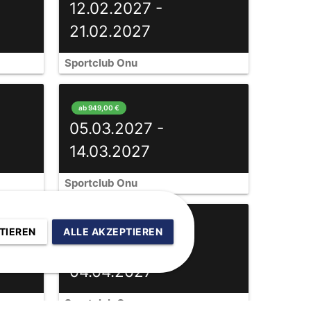
12.02.2027 -
21.02.2027
Sportclub Onu
ab 949,00 €
05.03.2027 -
14.03.2027
Sportclub Onu
ab 929,00 €
TIEREN
ALLE AKZEPTIEREN
26.03.2027 -
04.04.2027
Sportclub Onu