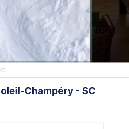
et
Soleil-Champéry - SC