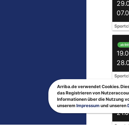
29.
07.
Sportc
ab 94
19.
28.
Sportc
Arriba.de verwendet Cookies. Dies
das Registrieren von Nutzeraccou
ab 87
Informationen über die Nutzung vo
12.
unserem
Impressum
und unseren
21.
Sportc