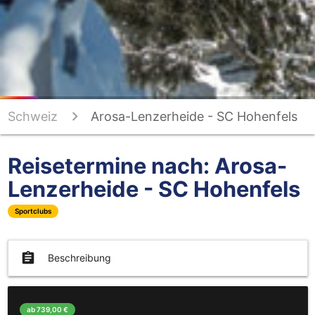
Schweiz
Arosa-Lenzerheide - SC Hohenfels
Reisetermine nach: Arosa-
Lenzerheide - SC Hohenfels
Sportclubs
assignment
Beschreibung
ab 739,00 €